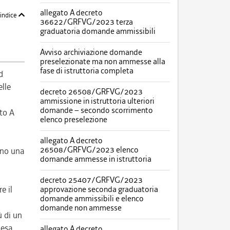
allegato A decreto
'indice
36622/GRFVG/2023 terza
graduatoria domande ammissibili
Avviso archiviazione domande
preselezionate ma non ammesse alla
fase di istruttoria completa
d
lle
decreto 26508/GRFVG/2023
ammissione in istruttoria ulteriori
domande – secondo scorrimento
ato A
elenco preselezione
allegato A decreto
26508/GRFVG/2023 elenco
eno una
domande ammesse in istruttoria
decreto 25407/GRFVG/2023
e il
approvazione seconda graduatoria
domande ammissibili e elenco
domande non ammesse
ù di un
pesa
allegato A decreto