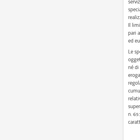
serviz
specia
reali
Il li
pari 
ed e
Le sp
ogget
né di
eroga
regol
cumul
relat
super
n. 65
carat