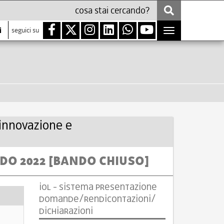
i
seguici su
Toggle
navigation
 innovazione e
ANDO 2022 [BANDO CHIUSO]
IOL - SISTEMA PRESENTAZIONE
DOMANDE/RENDICONTAZIONI/
DICHIARAZIONI