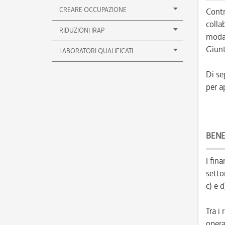
CREARE OCCUPAZIONE
Contr
colla
RIDUZIONI IRAP
modal
Giunt
LABORATORI QUALIFICATI
Di se
per a
BENE
I fin
setto
c) e 
Tra i 
opera