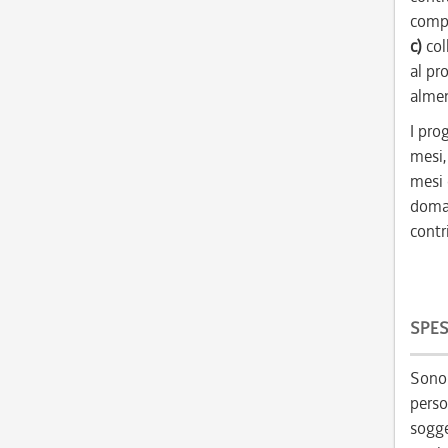
compl
c)
col
al pr
almen
I pro
mesi, 
mesi 
doman
contr
SPES
Sono 
perso
sogget