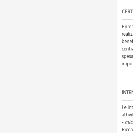
CERT
Prima
reali
benefi
centr
spesa
impor
INTE
Le in
attiv
-
micr
Ricer