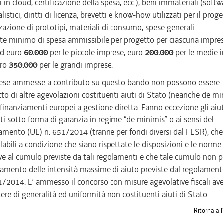
i in cloud, certificazione della spesa, ecc.), beni immateriali (softw
listici, diritti di licenza, brevetti e know-how utilizzati per il proge
zzazione di prototipi, materiali di consumo, spese generali.
mite minimo di spesa ammissibile per progetto per ciascuna impre
ad euro
60.000
per le piccole imprese, euro
200.000
per le medie 
uro
350.000
per le grandi imprese.
ese ammesse a contributo su questo bando non possono essere
to di altre agevolazioni costituenti aiuti di Stato (neanche de mi
 finanziamenti europei a gestione diretta. Fanno eccezione gli aiut
ti sotto forma di garanzia in regime “de minimis” o ai sensi del
amento (UE) n. 651/2014 (tranne per fondi diversi dal FESR), ch
abili a condizione che siano rispettate le disposizioni e le norme
ive al cumulo previste da tali regolamenti e che tale cumulo non po
amento delle intensità massime di aiuto previste dal regolament
1/2014. E’ ammesso il concorso con misure agevolative fiscali ave
tere di generalità ed uniformità non costituenti aiuti di Stato.
Ritorna all