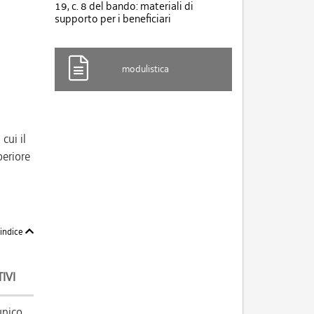
19, c. 8 del bando: materiali di
supporto per i beneficiari
modulistica
cui il
periore
'indice
IVI
unico