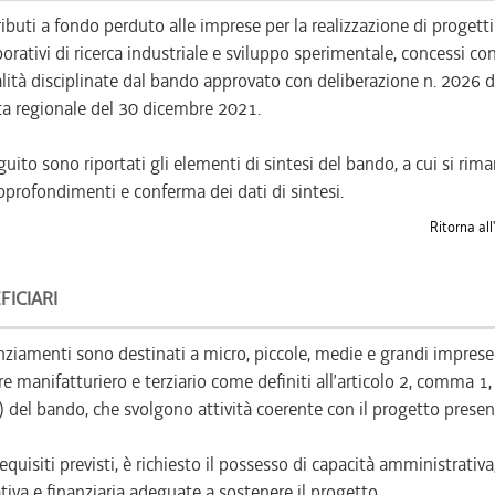
ibuti a fondo perduto alle imprese per la realizzazione di progetti
borativi di ricerca industriale e sviluppo sperimentale, concessi con
ità disciplinate dal bando approvato con deliberazione n. 2026 d
a regionale del 30 dicembre 2021.
guito sono riportati gli elementi di sintesi del bando, a cui si rim
pprofondimenti e conferma dei dati di sintesi.
Ritorna all
FICIARI
anziamenti sono destinati a micro, piccole, medie e grandi imprese
re manifatturiero e terziario come definiti all’articolo 2, comma 1, 
d) del bando, che svolgono attività coerente con il progetto presen
requisiti previsti, è richiesto il possesso di capacità amministrativa
tiva e finanziaria adeguate a sostenere il progetto.