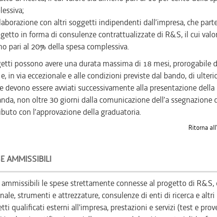
essiva;
laborazione con altri soggetti indipendenti dall’impresa, che part
ogetto in forma di consulenze contrattualizzate di R&S, il cui valor
o pari al 20% della spesa complessiva.
getti possono avere una durata massima di 18 mesi, prorogabile d
e, in via eccezionale e alle condizioni previste dal bando, di ulterio
e devono essere avviati successivamente alla presentazione della
da, non oltre 30 giorni dalla comunicazione dell’a ssegnazione 
ibuto con l’approvazione della graduatoria.
Ritorna all
E AMMISSIBILI
ammissibili le spese strettamente connesse al progetto di R&S, 
nale, strumenti e attrezzature, consulenze di enti di ricerca e altri
ti qualificati esterni all'impresa, prestazioni e servizi (test e prov