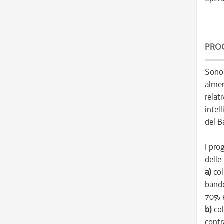
PROG
Sono 
almen
relat
intel
del B
I pro
delle
a)
col
bando
70% e
b)
col
contr