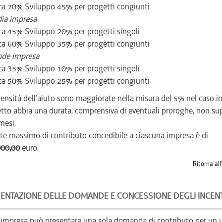
ca 70% Sviluppo 45% per progetti congiunti
ia impresa
ca 45% Sviluppo 20% per progetti singoli
ca 60% Sviluppo 35% per progetti congiunti
nde impresa
ca 35% Sviluppo 10% per progetti singoli
ca 50% Sviluppo 25% per progetti congiunti
tensità dell’aiuto sono maggiorate nella misura del 5% nel caso in 
tto abbia una durata, comprensiva di eventuali proroghe, non su
mesi.
mite massimo di contributo concedibile a ciascuna impresa è di
000,00
euro.
Ritorna all
ENTAZIONE DELLE DOMANDE E CONCESSIONE DEGLI INCENT
impresa può presentare una sola domanda di contributo per un 