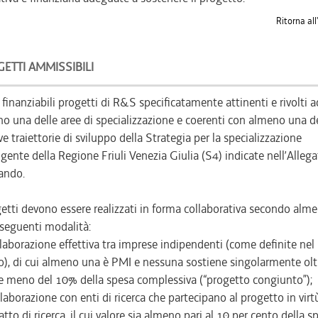
Ritorna all
ETTI AMMISSIBILI
finanziabili progetti di R&S specificatamente attinenti e rivolti a
o una delle aree di specializzazione e coerenti con almeno una de
ive traiettorie di sviluppo della Strategia per la specializzazione
ligente della Regione Friuli Venezia Giulia (S4) indicate nell’Alleg
ando.
getti devono essere realizzati in forma collaborativa secondo alm
 seguenti modalità:
laborazione effettiva tra imprese indipendenti (come definite nel
), di cui almeno una è PMI e nessuna sostiene singolarmente oltr
 meno del 10% della spesa complessiva (“progetto congiunto”);
laborazione con enti di ricerca che partecipano al progetto in virt
atto di ricerca, il cui valore sia almeno pari al 10 per cento della s