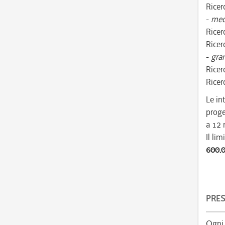
Ricer
-
med
Ricer
Ricer
-
gra
Ricer
Ricer
Le in
proge
a 12 
Il li
600.
PRES
Ogni 