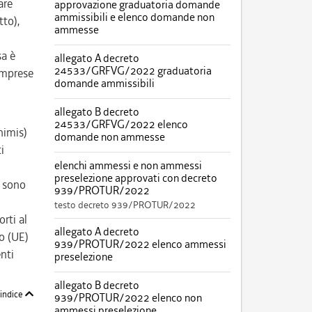
are
approvazione graduatoria domande
ammissibili e elenco domande non
tto),
ammesse
sa è
allegato A decreto
24533/GRFVG/2022 graduatoria
imprese
domande ammissibili
allegato B decreto
24533/GRFVG/2022 elenco
nimis)
domande non ammesse
i
elenchi ammessi e non ammessi
preselezione approvati con decreto
e sono
939/PROTUR/2022
testo decreto 939/PROTUR/2022
rti al
allegato A decreto
o (UE)
939/PROTUR/2022 elenco ammessi
nti
preselezione
allegato B decreto
'indice
939/PROTUR/2022 elenco non
ammessi preselezione