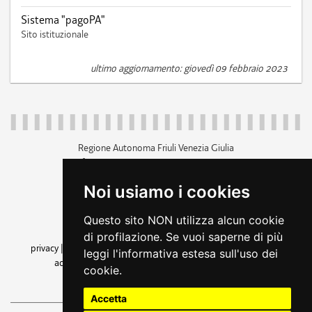
Sistema "pagoPA"
Sito istituzionale
ultimo aggiornamento: giovedì 09 febbraio 2023
Regione Autonoma Friuli Venezia Giulia
c.f. 80014930327; p.iva 00526040324
piazza Unità d'Italia 1 Trieste
Noi usiamo i cookies
+39 040 3771111
regione.friuliveneziagiulia@certregione.fvg.it
Questo sito NON utilizza alcun cookie
amministrazione trasparente
di profilazione. Se vuoi saperne di più
privacy
|
cookie
|
note legali
|
accessibilità
|
rss
|
dichiarazione di
leggi l'informativa estesa sull'uso dei
accessibilità
|
feedback
|
cambio preferenze cookie
cookie.
seguici su
Accetta