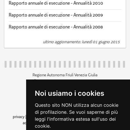
Rapporto annuale di esecuzione - Annualità 2010
Rapporto annuale di esecuzione - Annualità 2009
Rapporto annuale di esecuzione - Annualità 2008
ultimo aggiornamento: lunedì 01 giugno 2015
Regione Autonoma Friuli Venezia Giulia
c.f. 80014930327; p.iva 00526040324
piazza Unità d'Italia 1 Trieste
Noi usiamo i cookies
+39 040 3771111
regione.friuliveneziagiulia@certregione.fvg.it
Questo sito NON utilizza alcun cookie
amministrazione trasparente
di profilazione. Se vuoi saperne di più
privacy
|
cookie
|
note legali
|
accessibilità
|
rss
|
dichiarazione di
leggi l'informativa estesa sull'uso dei
accessibilità
|
feedback
|
cambio preferenze cookie
cookie.