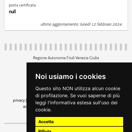
posta certificata
null
ultimo aggiornamento: lunedì 12 febbraio 2024
Regione Autonoma Friuli Venezia Giulia
c.f. 80014930327; p.iva 00526040324
piazza Unità d'Italia 1 Trieste
Noi usiamo i cookies
+39 040 3771111
regione.friuliveneziagiulia@certregione.fvg.it
Questo sito NON utilizza alcun cookie
amministrazione trasparente
di profilazione. Se vuoi saperne di più
privacy
|
cookie
|
note legali
|
accessibilità
|
rss
|
dichiarazione di
leggi l'informativa estesa sull'uso dei
accessibilità
|
feedback
|
cambio preferenze cookie
cookie.
seguici su
Accetta
Rifiuta