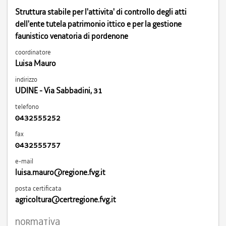
Struttura stabile per l'attivita' di controllo degli atti
dell'ente tutela patrimonio ittico e per la gestione
faunistico venatoria di pordenone
coordinatore
Luisa Mauro
indirizzo
UDINE - Via Sabbadini, 31
telefono
0432555252
fax
0432555757
e-mail
luisa.mauro@regione.fvg.it
posta certificata
agricoltura@certregione.fvg.it
normativa