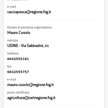
e-mail
cacciapesca@regione.fvg.it
titolare di posizione organizzativa
Mauro Cosolo
indirizzo
UDINE - Via Sabbadini, 31
telefono
0432555181
fax
0432555757
e-mail
mauro.cosolo@regione.fvg.it
posta certificata
agricoltura@certregione.fvg.it