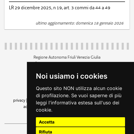
LR 29 dicembre 2025, n 19, art. 3 commi da 44 a 49
ultimo aggiornamento: domenica 18 gennaio 2026
Regione Autonoma Friuli Venezia Giulia
c.f. 80014930327; p.iva 00526040324
piazza Unità d'Italia 1 Trieste
Noi usiamo i cookies
+39 040 3771111
regione.friuliveneziagiulia@certregione.fvg.it
Questo sito NON utilizza alcun cookie
amministrazione trasparente
di profilazione. Se vuoi saperne di più
privacy
|
cookie
|
note legali
|
accessibilità
|
rss
|
dichiarazione di
leggi l'informativa estesa sull'uso dei
accessibilità
|
feedback
|
cambio preferenze cookie
cookie.
seguici su
Accetta
Rifiuta