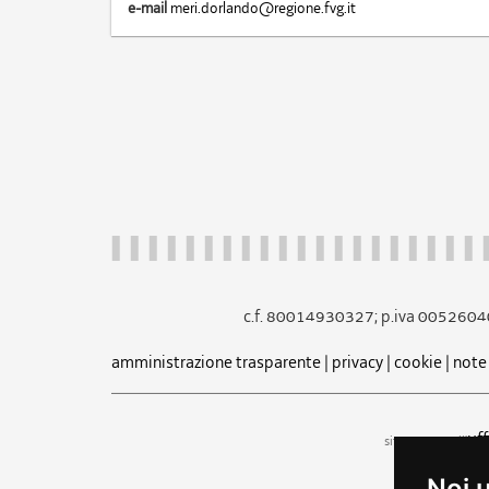
e-mail
meri.dorlando@regione.fvg.it
c.f. 80014930327; p.iva 005260
amministrazione trasparente
|
privacy
|
cookie
|
note 
uf
sito a cura dell'
Noi 