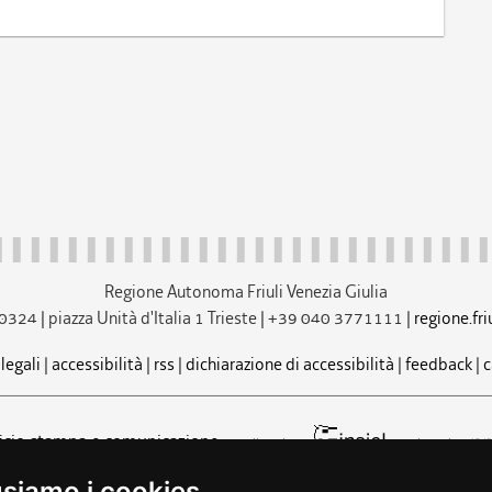
Regione Autonoma Friuli Venezia Giulia
40324
|
piazza Unità d'Italia 1 Trieste
|
+39 040 3771111
|
regione.fri
legali
|
accessibilità
|
rss
|
dichiarazione di accessibilità
|
feedback
|
c
ficio stampa e comunicazione
realizzazione
web design
usiamo i cookies