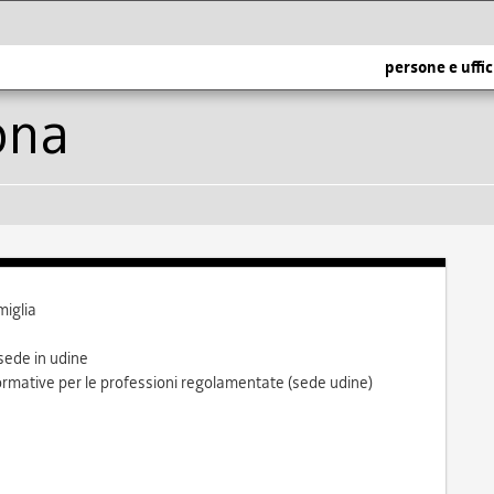
persone e uffic
ona
miglia
 sede in udine
 formative per le professioni regolamentate (sede udine)