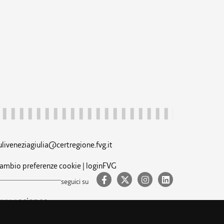
uliveneziagiulia@certregione.fvg.it
ambio preferenze cookie
|
loginFVG
seguici su