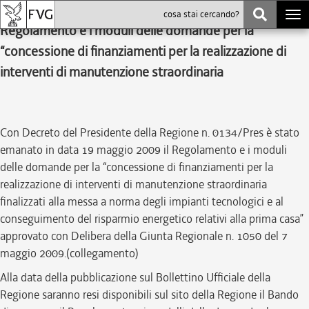
20.05.09 E' stato emanato in data 19 maggio 2009 il
Togg
Regolamento e i moduli delle domande per la
navi
“concessione di finanziamenti per la realizzazione di
interventi di manutenzione straordinaria
Con Decreto del Presidente della Regione n. 0134/Pres è stato
emanato in data 19 maggio 2009 il Regolamento e i moduli
delle domande per la “concessione di finanziamenti per la
realizzazione di interventi di manutenzione straordinaria
finalizzati alla messa a norma degli impianti tecnologici e al
conseguimento del risparmio energetico relativi alla prima casa”
approvato con Delibera della Giunta Regionale n. 1050 del 7
maggio 2009.(collegamento)
Alla data della pubblicazione sul Bollettino Ufficiale della
Regione saranno resi disponibili sul sito della Regione il Bando