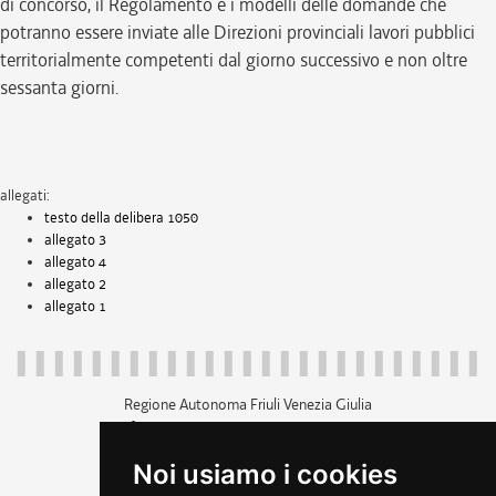
di concorso, il Regolamento e i modelli delle domande che
potranno essere inviate alle Direzioni provinciali lavori pubblici
territorialmente competenti dal giorno successivo e non oltre
sessanta giorni.
allegati:
testo della delibera 1050
allegato 3
allegato 4
allegato 2
allegato 1
Regione Autonoma Friuli Venezia Giulia
c.f. 80014930327; p.iva 00526040324
piazza Unità d'Italia 1 Trieste
Noi usiamo i cookies
+39 040 3771111