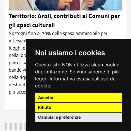
Territorio: Anzil, contributi ai Comuni per
gli spazi culturali
Sostegni fino al 70% della spesa ammissibile per
interventi su immobili Udine, 10 lug - "Investire nei
luoghi della cultura significa sostenere le comunità,
Noi usiamo i cookies
nella loro identità e nella loro capacità di generare
partecipazione, conoscenza e sviluppo. Con questo
Questo sito NON utilizza alcun cookie
bando vogliamo affiancare concretamente i Comuni
di profilazione. Se vuoi saperne di più
nella riqualificazione del patrimonio immobiliare
leggi l'informativa estesa sull'uso dei
destinato alle attività culturali, creando spazi sempre
cookie.
più accessibili,...
Accetta
1 foto
Rifiuta
Cambia le preferenze