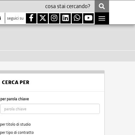
i
seguici su
Toggle
navigation
CERCA PER
per parola chiave
per titolo di studio
per tipo di contratto