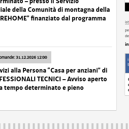
minato – presso il Servizio
oriale della Comunità di montagna della
o “REHOME” finanziato dal programma
is
pe
de
i
domande: 31.12.2026 12:00
izi alla Persona “Casa per anziani” di
ROFESSIONALI TECNICI – Avviso aperto
 a tempo determinato e pieno