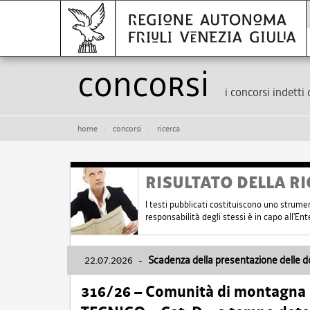
Concorsi
i concorsi indetti 
home
concorsi
ricerca
RISULTATO DELLA RI
I testi pubblicati costituiscono uno strume
responsabilità degli stessi è in capo all'E
22.07.2026
-
Scadenza della presentazione delle 
316/26 – Comunità di montagna