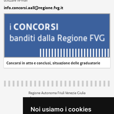
utilizzare l'e-mail
info.concorsi.aall@regione.fvg.it
Concorsi in atto e conclusi, situazione delle graduatorie
Regione Autonoma Friuli Venezia Giulia
c.f. 80014930327; p.iva 00526040324
piazza Unità d'Italia 1 Trieste
Noi usiamo i cookies
+39 040 3771111