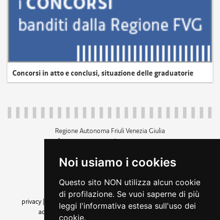
Concorsi in atto e conclusi, situazione delle graduatorie
Regione Autonoma Friuli Venezia Giulia
c.f. 80014930327; p.iva 00526040324
piazza Unità d'Italia 1 Trieste
Noi usiamo i cookies
+39 040 3771111
regione.friuliveneziagiulia@certregione.fvg.it
Questo sito NON utilizza alcun cookie
amministrazione trasparente
di profilazione. Se vuoi saperne di più
privacy
|
cookie
|
note legali
|
accessibilità
|
rss
|
dichiarazione di
leggi l'informativa estesa sull'uso dei
accessibilità
|
feedback
|
cambio preferenze cookie
cookie.