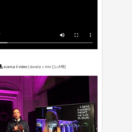
scarica il video
| durata 1 min | [11MB]