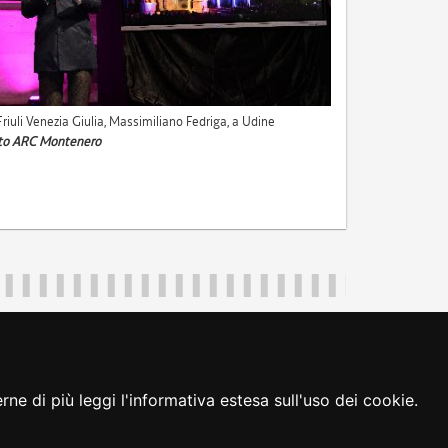
Friuli Venezia Giulia, Massimiliano Fedriga, a Udine
to ARC Montenero
uliveneziagiulia@certregione.fvg.it
ambio preferenze cookie
|
loginFVG
ne di più leggi l'informativa estesa sull'uso dei cookie.
seguici su