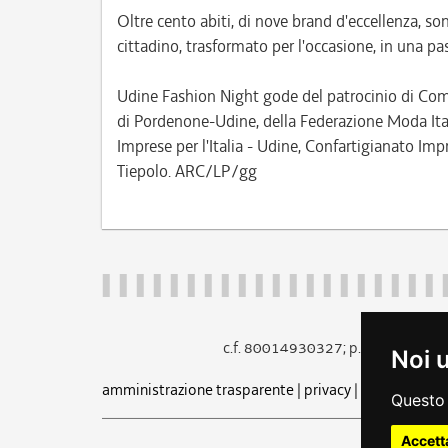
Oltre cento abiti, di nove brand d'eccellenza, so
cittadino, trasformato per l'occasione, in una pa
Udine Fashion Night gode del patrocinio di Co
di Pordenone-Udine, della Federazione Moda Ita
Imprese per l'Italia - Udine, Confartigianato Imp
Tiepolo. ARC/LP/gg
c.f. 80014930327; p.iva 005260
Noi 
amministrazione trasparente
|
privacy
|
cookie
|
note 
Questo 
Accett