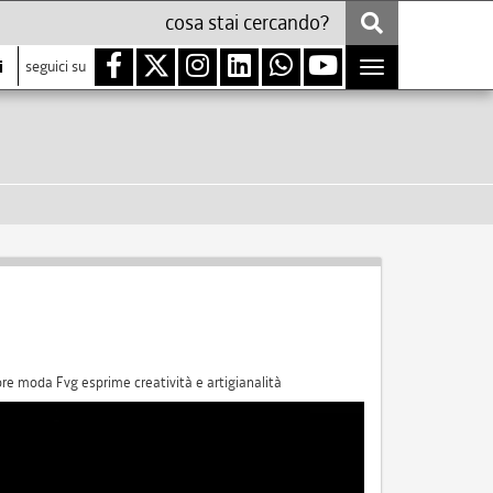
i
seguici su
Toggle
navigation
tore moda Fvg esprime creatività e artigianalità