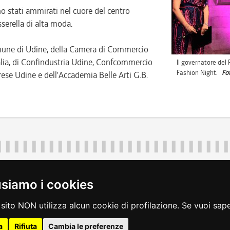
no stati ammirati nel cuore del centro
sserella di alta moda.
mune di Udine, della Camera di Commercio
lia, di Confindustria Udine, Confcommercio
Il governatore del 
Fashion Night.
Fo
rese Udine e dell'Accademia Belle Arti G.B.
Regione Autonoma Friuli Venezia Giulia
40324
|
piazza Unità d'Italia 1 Trieste
|
+39 040 3771111
|
regione.fri
usiamo i cookies
legali
|
accessibilità
|
rss
|
dichiarazione di accessibilità
|
feedback
|
c
sito NON utilizza alcun cookie di profilazione. Se vuoi saper
a
Rifiuta
Cambia le preferenze