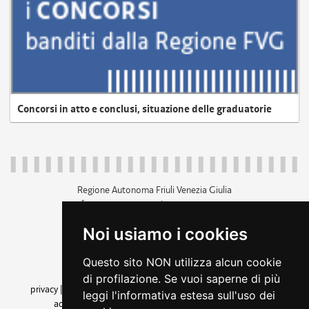
Concorsi in atto e conclusi, situazione delle graduatorie
Regione Autonoma Friuli Venezia Giulia
c.f. 80014930327; p.iva 00526040324
piazza Unità d'Italia 1 Trieste
Noi usiamo i cookies
+39 040 3771111
regione.friuliveneziagiulia@certregione.fvg.it
Questo sito NON utilizza alcun cookie
amministrazione trasparente
di profilazione. Se vuoi saperne di più
privacy
|
cookie
|
note legali
|
accessibilità
|
rss
|
dichiarazione di
leggi l'informativa estesa sull'uso dei
accessibilità
|
feedback
|
cambio preferenze cookie