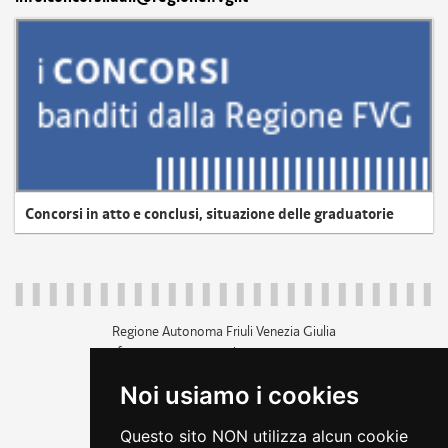
Concorsi in atto e conclusi, situazione delle graduatorie
Regione Autonoma Friuli Venezia Giulia
c.f. 80014930327; p.iva 00526040324
piazza Unità d'Italia 1 Trieste
Noi usiamo i cookies
+39 040 3771111
regione.friuliveneziagiulia@certregione.fvg.it
Questo sito NON utilizza alcun cookie