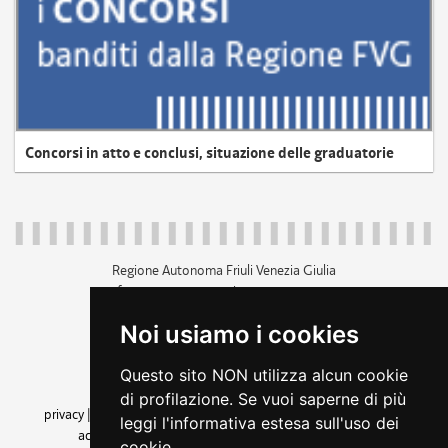
Concorsi in atto e conclusi, situazione delle graduatorie
Regione Autonoma Friuli Venezia Giulia
c.f. 80014930327; p.iva 00526040324
piazza Unità d'Italia 1 Trieste
Noi usiamo i cookies
+39 040 3771111
regione.friuliveneziagiulia@certregione.fvg.it
Questo sito NON utilizza alcun cookie
amministrazione trasparente
di profilazione. Se vuoi saperne di più
privacy
|
cookie
|
note legali
|
accessibilità
|
rss
|
dichiarazione di
leggi l'informativa estesa sull'uso dei
accessibilità
|
feedback
|
cambio preferenze cookie
cookie.