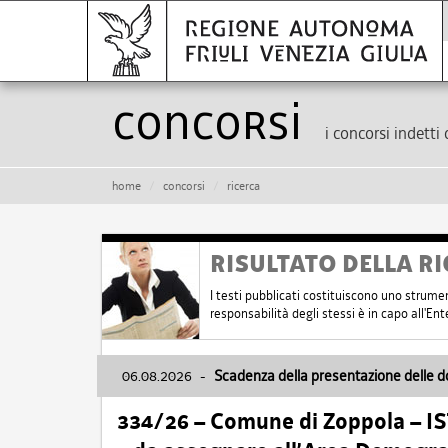
Concorsi
i concorsi indetti 
home
concorsi
ricerca
RISULTATO DELLA RI
I testi pubblicati costituiscono uno strume
responsabilità degli stessi è in capo all'E
06.08.2026
-
Scadenza della presentazione delle 
334/26 – Comune di Zoppola – 