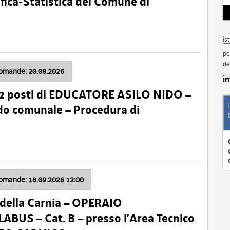
fica-Statistica del Comune di
is
pe
de
domande: 20.08.2026
i
 2 posti di EDUCATORE ASILO NIDO –
nido comunale – Procedura di
domande: 18.09.2026 12:00
della Carnia – OPERAIO
US – Cat. B – presso l’Area Tecnico