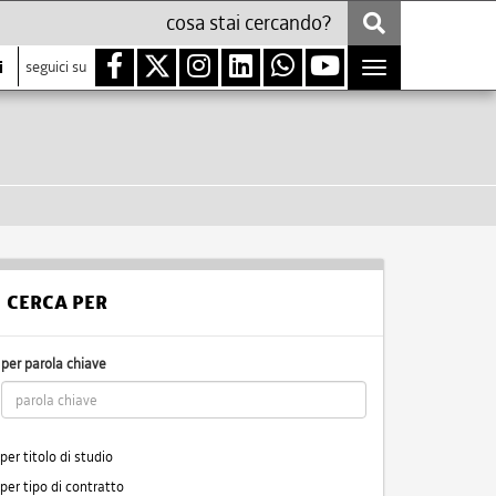
i
seguici su
Toggle
navigation
CERCA PER
per parola chiave
per titolo di studio
per tipo di contratto