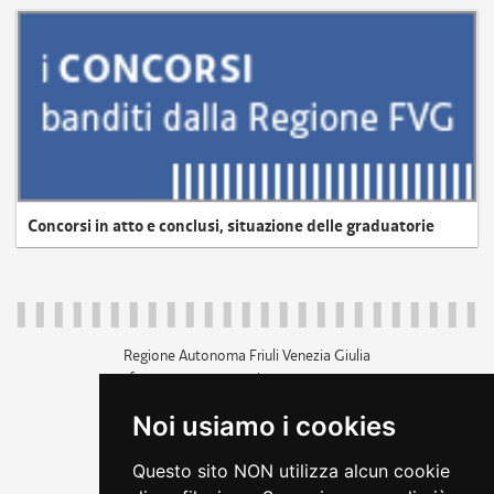
Concorsi in atto e conclusi, situazione delle graduatorie
Regione Autonoma Friuli Venezia Giulia
c.f. 80014930327; p.iva 00526040324
piazza Unità d'Italia 1 Trieste
Noi usiamo i cookies
+39 040 3771111
regione.friuliveneziagiulia@certregione.fvg.it
Questo sito NON utilizza alcun cookie
amministrazione trasparente