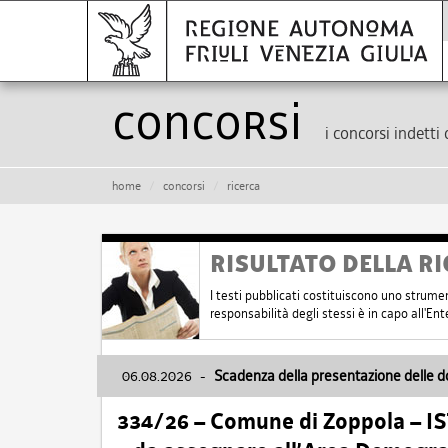
Concorsi
i concorsi indetti 
home
concorsi
ricerca
RISULTATO DELLA RI
I testi pubblicati costituiscono uno strume
responsabilità degli stessi è in capo all'E
06.08.2026
-
Scadenza della presentazione delle 
334/26 – Comune di Zoppola – 