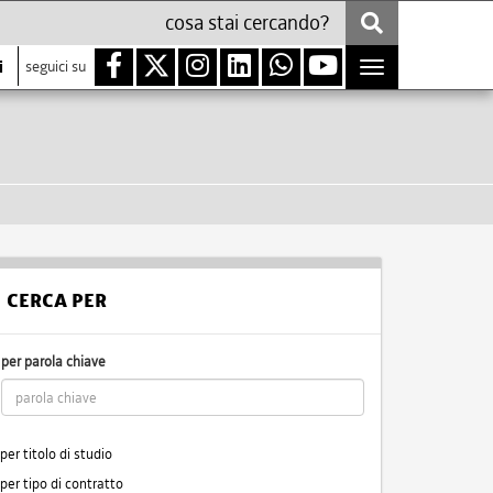
i
seguici su
Toggle
navigation
CERCA PER
per parola chiave
per titolo di studio
per tipo di contratto