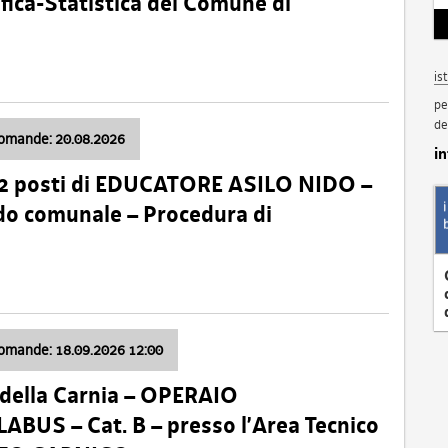
fica-Statistica del Comune di
is
pe
de
domande: 20.08.2026
i
 2 posti di EDUCATORE ASILO NIDO –
nido comunale – Procedura di
domande: 18.09.2026 12:00
della Carnia – OPERAIO
US – Cat. B – presso l’Area Tecnico