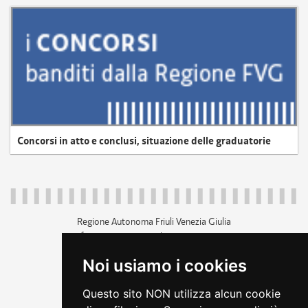
Concorsi in atto e conclusi, situazione delle graduatorie
Regione Autonoma Friuli Venezia Giulia
c.f. 80014930327; p.iva 00526040324
piazza Unità d'Italia 1 Trieste
Noi usiamo i cookies
+39 040 3771111
regione.friuliveneziagiulia@certregione.fvg.it
Questo sito NON utilizza alcun cookie
amministrazione trasparente