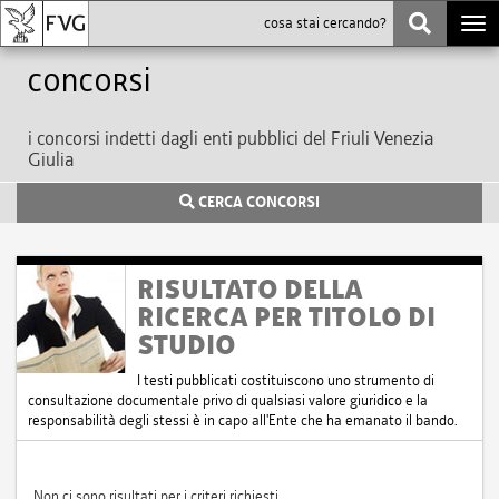
Togg
navi
Concorsi
i concorsi indetti dagli enti pubblici del Friuli Venezia
Giulia
CERCA CONCORSI
RISULTATO DELLA
RICERCA PER TITOLO DI
STUDIO
I testi pubblicati costituiscono uno strumento di
consultazione documentale privo di qualsiasi valore giuridico e la
responsabilità degli stessi è in capo all'Ente che ha emanato il bando.
Non ci sono risultati per i criteri richiesti.