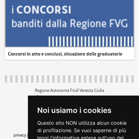
Concorsi in atto e conclusi, situazione delle graduatorie
Regione Autonoma Friuli Venezia Giulia
c.f. 80014930327; p.iva 00526040324
piazza Unità d'Italia 1 Trieste
Noi usiamo i cookies
+39 040 3771111
regione.friuliveneziagiulia@certregione.fvg.it
Questo sito NON utilizza alcun cookie
amministrazione trasparente
di profilazione. Se vuoi saperne di più
privacy
|
cookie
|
note legali
|
accessibilità
|
rss
|
dichiarazione di
leggi l'informativa estesa sull'uso dei