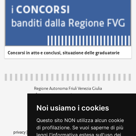
Concorsi in atto e conclusi, situazione delle graduatorie
Regione Autonoma Friuli Venezia Giulia
c.f. 80014930327; p.iva 00526040324
piazza Unità d'Italia 1 Trieste
Noi usiamo i cookies
+39 040 3771111
regione.friuliveneziagiulia@certregione.fvg.it
Questo sito NON utilizza alcun cookie
amministrazione trasparente
di profilazione. Se vuoi saperne di più
privacy
|
cookie
|
note legali
|
accessibilità
|
rss
|
dichiarazione di
leggi l'informativa estesa sull'uso dei