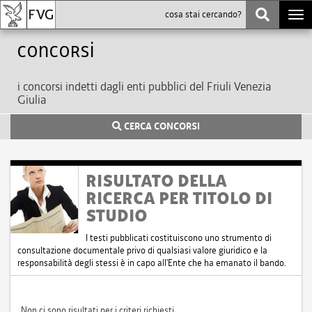
Togg
navi
Concorsi
i concorsi indetti dagli enti pubblici del Friuli Venezia
Giulia
CERCA CONCORSI
RISULTATO DELLA
RICERCA PER TITOLO DI
STUDIO
I testi pubblicati costituiscono uno strumento di
consultazione documentale privo di qualsiasi valore giuridico e la
responsabilità degli stessi è in capo all'Ente che ha emanato il bando.
Non ci sono risultati per i criteri richiesti.