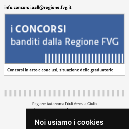
info.concorsi.aall@regione.fvg.it
Concorsi in atto e conclusi, situazione delle graduatorie
Regione Autonoma Friuli Venezia Giulia
c.f. 80014930327; p.iva 00526040324
piazza Unità d'Italia 1 Trieste
Noi usiamo i cookies
+39 040 3771111
regione.friuliveneziagiulia@certregione.fvg.it