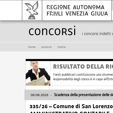
Concorsi
i concorsi indetti 
home
concorsi
ricerca
RISULTATO DELLA RI
I testi pubblicati costituiscono uno strume
responsabilità degli stessi è in capo all'E
06.08.2026
-
Scadenza della presentazione delle 
335/26 – Comune di San Lorenzo 