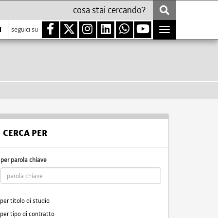
i
seguici su
Toggle
navigation
CERCA PER
per parola chiave
per titolo di studio
per tipo di contratto