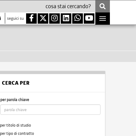
i
seguici su
Toggle
navigation
CERCA PER
per parola chiave
per titolo di studio
per tipo di contratto