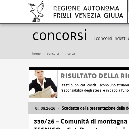
Concorsi
i concorsi indetti 
home
concorsi
ricerca
RISULTATO DELLA RI
I testi pubblicati costituiscono uno strume
responsabilità degli stessi è in capo all'E
04.08.2026
-
Scadenza della presentazione delle 
330/26 – Comunità di montagna