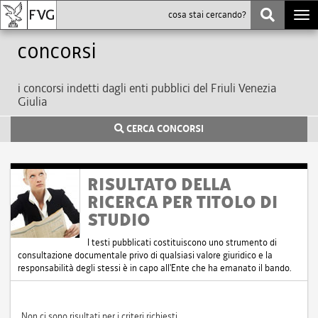
Togg
navi
Concorsi
i concorsi indetti dagli enti pubblici del Friuli Venezia
Giulia
CERCA CONCORSI
RISULTATO DELLA
RICERCA PER TITOLO DI
STUDIO
I testi pubblicati costituiscono uno strumento di
consultazione documentale privo di qualsiasi valore giuridico e la
responsabilità degli stessi è in capo all'Ente che ha emanato il bando.
Non ci sono risultati per i criteri richiesti.