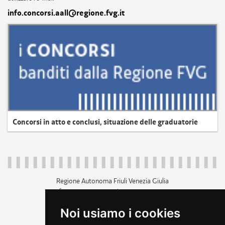
info.concorsi.aall@regione.fvg.it
Concorsi in atto e conclusi, situazione delle graduatorie
Regione Autonoma Friuli Venezia Giulia
c.f. 80014930327; p.iva 00526040324
piazza Unità d'Italia 1 Trieste
Noi usiamo i cookies
+39 040 3771111
regione.friuliveneziagiulia@certregione.fvg.it