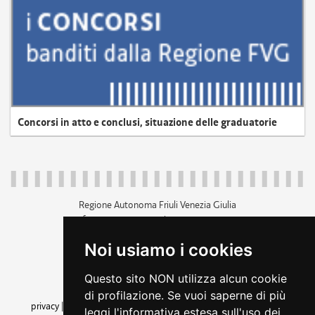
Concorsi in atto e conclusi, situazione delle graduatorie
Regione Autonoma Friuli Venezia Giulia
c.f. 80014930327; p.iva 00526040324
piazza Unità d'Italia 1 Trieste
Noi usiamo i cookies
+39 040 3771111
regione.friuliveneziagiulia@certregione.fvg.it
Questo sito NON utilizza alcun cookie
amministrazione trasparente
di profilazione. Se vuoi saperne di più
privacy
|
cookie
|
note legali
|
accessibilità
|
rss
|
dichiarazione di
leggi l'informativa estesa sull'uso dei