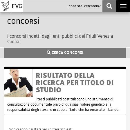
Togg
navi
Concorsi
i concorsi indetti dagli enti pubblici del Friuli Venezia
Giulia
CERCA CONCORSI
RISULTATO DELLA
RICERCA PER TITOLO DI
STUDIO
I testi pubblicati costituiscono uno strumento di
consultazione documentale privo di qualsiasi valore giuridico e la
responsabilità degli stessi è in capo all'Ente che ha emanato il bando.
Non ci sono risultati per i criteri richiesti.