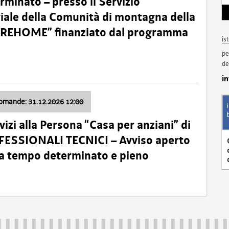
minato – presso il Servizio
oriale della Comunità di montagna della
o “REHOME” finanziato dal programma
is
pe
de
i
domande: 31.12.2026 12:00
izi alla Persona “Casa per anziani” di
ROFESSIONALI TECNICI – Avviso aperto
 a tempo determinato e pieno