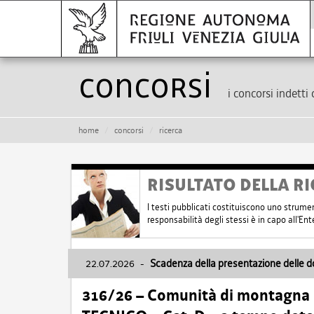
Concorsi
i concorsi indetti 
home
concorsi
ricerca
RISULTATO DELLA RI
I testi pubblicati costituiscono uno strume
responsabilità degli stessi è in capo all'E
22.07.2026
-
Scadenza della presentazione delle 
316/26 – Comunità di montagna