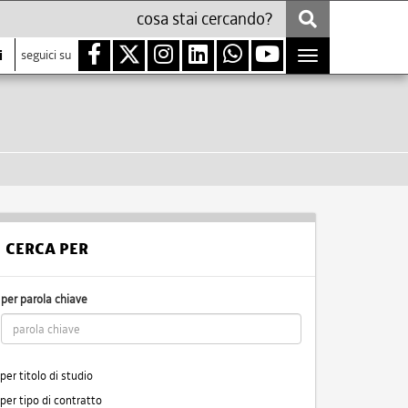
i
seguici su
Toggle
navigation
CERCA PER
per parola chiave
per titolo di studio
per tipo di contratto