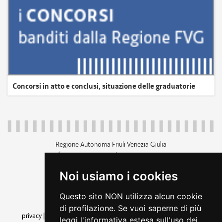
Concorsi in atto e conclusi, situazione delle graduatorie
Regione Autonoma Friuli Venezia Giulia
c.f. 80014930327; p.iva 00526040324
piazza Unità d'Italia 1 Trieste
Noi usiamo i cookies
+39 040 3771111
regione.friuliveneziagiulia@certregione.fvg.it
Questo sito NON utilizza alcun cookie
amministrazione trasparente
di profilazione. Se vuoi saperne di più
privacy
|
cookie
|
note legali
|
accessibilità
|
rss
|
dichiarazione di
leggi l'informativa estesa sull'uso dei