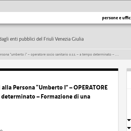
persone e uffic
dagli enti pubblici del Friuli Venezia Giulia
berto i” – operatore socio sanitario o.s.s. – a tempo determinato – formazione di una graduatoria
zi alla Persona “Umberto I” – OPERATORE
determinato – Formazione di una
io