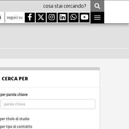
i
seguici su
Toggle
navigation
CERCA PER
per parola chiave
per titolo di studio
per tipo di contratto