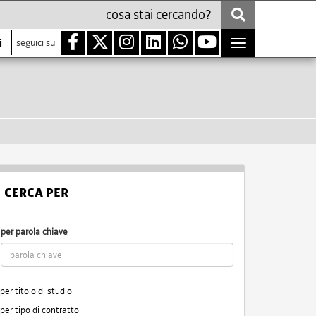
i
seguici su
Toggle
navigation
CERCA PER
per parola chiave
per titolo di studio
per tipo di contratto