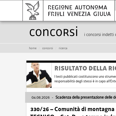
Concorsi
i concorsi indetti 
home
concorsi
ricerca
RISULTATO DELLA RI
I testi pubblicati costituiscono uno strume
responsabilità degli stessi è in capo all'E
04.08.2026
-
Scadenza della presentazione delle 
330/26 – Comunità di montagna