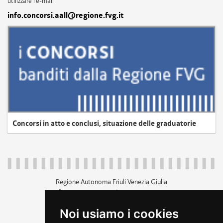
utilizzare l'e-mail
info.concorsi.aall@regione.fvg.it
Concorsi in atto e conclusi, situazione delle graduatorie
Regione Autonoma Friuli Venezia Giulia
c.f. 80014930327; p.iva 00526040324
piazza Unità d'Italia 1 Trieste
Noi usiamo i cookies
+39 040 3771111