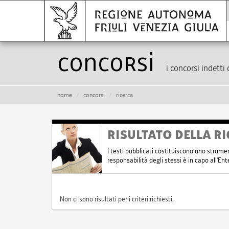
Concorsi
i concorsi indetti 
home
concorsi
ricerca
RISULTATO DELLA RI
I testi pubblicati costituiscono uno strume
responsabilità degli stessi è in capo all'E
Non ci sono risultati per i criteri richiesti.