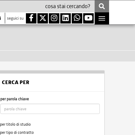
i
seguici su
Toggle
navigation
CERCA PER
per parola chiave
per titolo di studio
per tipo di contratto