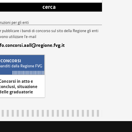
cerca
truzioni per gli enti
r pubblicare i bandi di concorso sul sito della Regione gli enti
vono utilizzare l'e-mail
nfo.concorsi.aall@regione.fvg.it
Concorsi in atto e
conclusi, situazione
delle graduatorie
uliveneziagiulia@certregione.fvg.it