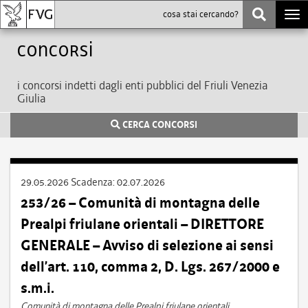
Togg
navi
Concorsi
i concorsi indetti dagli enti pubblici del Friuli Venezia
Giulia
CERCA CONCORSI
29.05.2026
Scadenza:
02.07.2026
253/26 – Comunità di montagna delle
Prealpi friulane orientali – DIRETTORE
GENERALE – Avviso di selezione ai sensi
dell’art. 110, comma 2, D. Lgs. 267/2000 e
s.m.i.
Comunità di montagna delle Prealpi friulane orientali