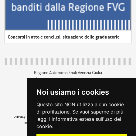
Concorsi in atto e conclusi, situazione delle graduatorie
Regione Autonoma Friuli Venezia Giulia
c.f. 80014930327; p.iva 00526040324
piazza Unità d'Italia 1 Trieste
Noi usiamo i cookies
+39 040 3771111
regione.friuliveneziagiulia@certregione.fvg.it
Questo sito NON utilizza alcun cookie
amministrazione trasparente
di profilazione. Se vuoi saperne di più
privacy
|
cookie
|
note legali
|
accessibilità
|
rss
|
dichiarazione di
leggi l'informativa estesa sull'uso dei
accessibilità
|
feedback
|
cambio preferenze cookie
cookie.
seguici su