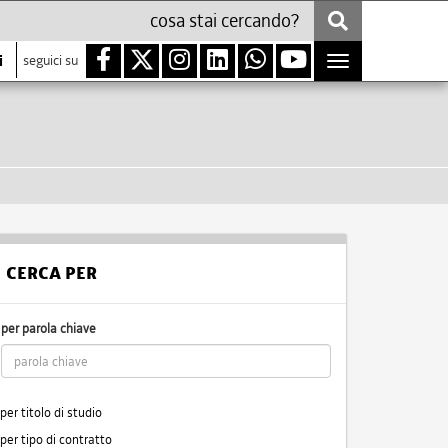
i
seguici su
Toggle
navigation
CERCA PER
per parola chiave
per titolo di studio
per tipo di contratto