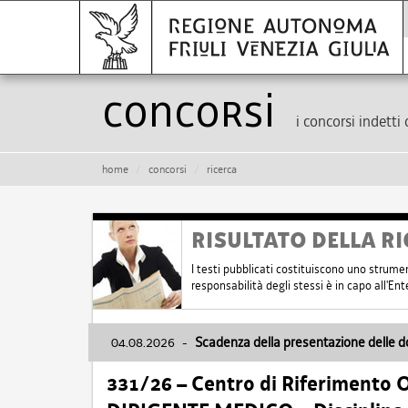
Concorsi
i concorsi indetti 
home
concorsi
ricerca
RISULTATO DELLA RI
I testi pubblicati costituiscono uno strume
responsabilità degli stessi è in capo all'E
04.08.2026
-
Scadenza della presentazione delle 
331/26 – Centro di Riferimento 