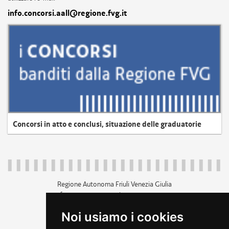
info.concorsi.aall@regione.fvg.it
Concorsi in atto e conclusi, situazione delle graduatorie
Regione Autonoma Friuli Venezia Giulia
c.f. 80014930327; p.iva 00526040324
piazza Unità d'Italia 1 Trieste
Noi usiamo i cookies
+39 040 3771111
regione.friuliveneziagiulia@certregione.fvg.it