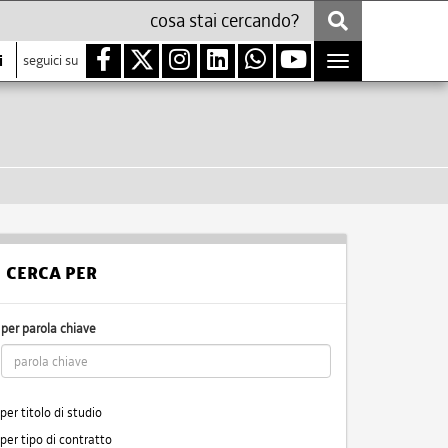
i
seguici su
Toggle
navigation
CERCA PER
per parola chiave
per titolo di studio
per tipo di contratto