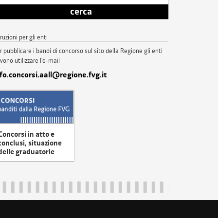
cerca
truzioni per gli enti
r pubblicare i bandi di concorso sul sito della Regione gli enti
vono utilizzare l'e-mail
nfo.concorsi.aall@regione.fvg.it
Concorsi in atto e
conclusi, situazione
delle graduatorie
uliveneziagiulia@certregione.fvg.it