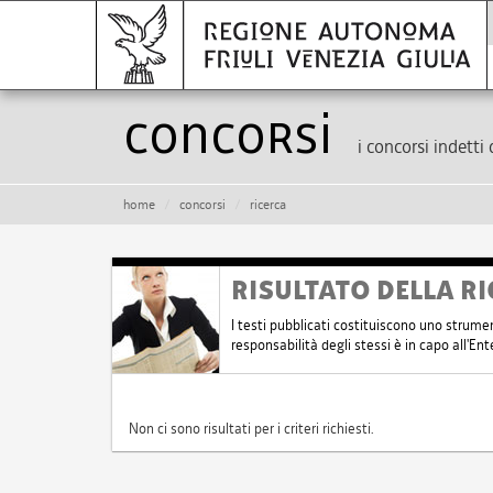
Concorsi
i concorsi indetti 
home
concorsi
ricerca
RISULTATO DELLA RI
I testi pubblicati costituiscono uno strume
responsabilità degli stessi è in capo all'E
Non ci sono risultati per i criteri richiesti.