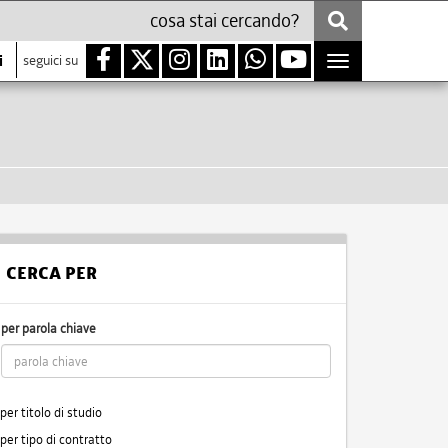
i
seguici su
Toggle
navigation
CERCA PER
per parola chiave
per titolo di studio
per tipo di contratto