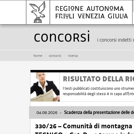
Concorsi
i concorsi indetti 
home
concorsi
ricerca
RISULTATO DELLA RI
I testi pubblicati costituiscono uno strume
responsabilità degli stessi è in capo all'E
04.08.2026
-
Scadenza della presentazione delle 
330/26 – Comunità di montagna