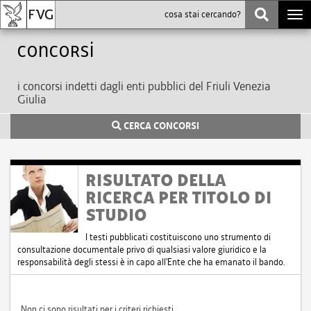
Togg
navi
Concorsi
i concorsi indetti dagli enti pubblici del Friuli Venezia
Giulia
CERCA CONCORSI
RISULTATO DELLA
RICERCA PER TITOLO DI
STUDIO
I testi pubblicati costituiscono uno strumento di
consultazione documentale privo di qualsiasi valore giuridico e la
responsabilità degli stessi è in capo all'Ente che ha emanato il bando.
Non ci sono risultati per i criteri richiesti.