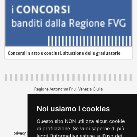
Concorsi in atto e conclusi, situazione delle graduatorie
Regione Autonoma Friuli Venezia Giulia
c.f. 80014930327; p.iva 00526040324
piazza Unità d'Italia 1 Trieste
Noi usiamo i cookies
+39 040 3771111
regione.friuliveneziagiulia@certregione.fvg.it
Questo sito NON utilizza alcun cookie
amministrazione trasparente
di profilazione. Se vuoi saperne di più
privacy
|
cookie
|
note legali
|
accessibilità
|
rss
|
dichiarazione di
leggi l'informativa estesa sull'uso dei