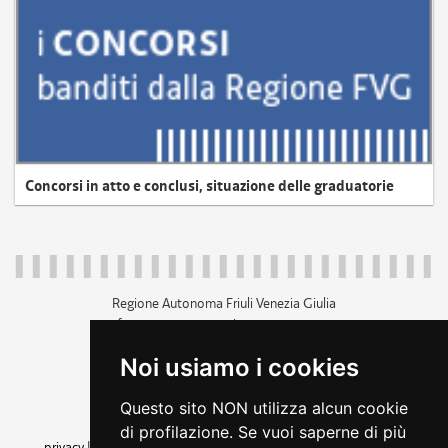
Concorsi in atto e conclusi, situazione delle graduatorie
Regione Autonoma Friuli Venezia Giulia
c.f. 80014930327; p.iva 00526040324
piazza Unità d'Italia 1 Trieste
Noi usiamo i cookies
+39 040 3771111
regione.friuliveneziagiulia@certregione.fvg.it
Questo sito NON utilizza alcun cookie
amministrazione trasparente
di profilazione. Se vuoi saperne di più
privacy
|
cookie
|
note legali
|
accessibilità
|
rss
|
dichiarazione di