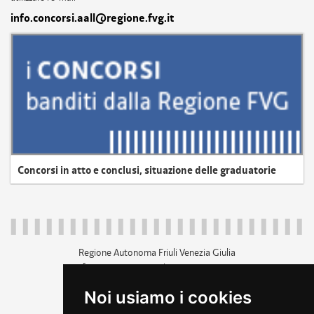
info.concorsi.aall@regione.fvg.it
Concorsi in atto e conclusi, situazione delle graduatorie
Regione Autonoma Friuli Venezia Giulia
c.f. 80014930327; p.iva 00526040324
piazza Unità d'Italia 1 Trieste
Noi usiamo i cookies
+39 040 3771111
regione.friuliveneziagiulia@certregione.fvg.it