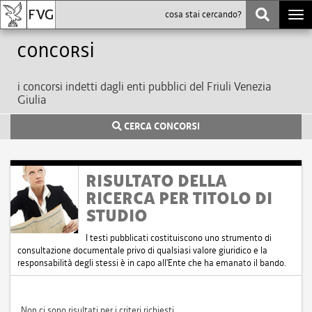
Togg
navi
Concorsi
i concorsi indetti dagli enti pubblici del Friuli Venezia
Giulia
CERCA CONCORSI
RISULTATO DELLA
RICERCA PER TITOLO DI
STUDIO
I testi pubblicati costituiscono uno strumento di
consultazione documentale privo di qualsiasi valore giuridico e la
responsabilità degli stessi è in capo all'Ente che ha emanato il bando.
Non ci sono risultati per i criteri richiesti.