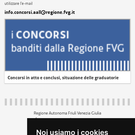
utilizzare l'e-mail
info.concorsi.aall@regione.fvg.it
Concorsi in atto e conclusi, situazione delle graduatorie
Regione Autonoma Friuli Venezia Giulia
c.f. 80014930327; p.iva 00526040324
piazza Unità d'Italia 1 Trieste
Noi usiamo i cookies
+39 040 3771111