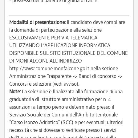
- possesso della patente di guida di cat. B.
Modalità di presentazione:
Il candidato deve compilare
la domanda di partecipazione alla selezione
ESCLUSIVAMENTE PER VIA TELEMATICA
UTILIZZANDO L’APPLICAZIONE INFORMATICA
DISPONIBILE SUL SITO ISTITUZIONALE DEL COMUNE
DI MONFALCONE ALL’INDIRIZZO
http://www.comune.monfalcone.go.it nella sezione
Amministrazione Trasparente -> Bandi di concorso ->
Concorsi e selezioni (vedi avviso).
Note:
La selezione è finalizzata alla formazione di una
graduatoria di istruttore amministrativo per n. 4
assunzioni a tempo pieno e determinato presso il
Servizio Sociale dei Comuni dell’Ambito territoriale
“Carso Isonzo Adriatico” (SCC) e per eventuali ulteriori
necessità che si dovessero verificare presso i servizi
dell’Ente, nei limiti e con le modalità previste dalla