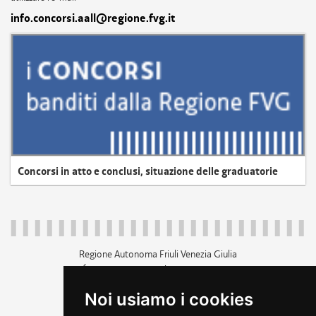
info.concorsi.aall@regione.fvg.it
Concorsi in atto e conclusi, situazione delle graduatorie
Regione Autonoma Friuli Venezia Giulia
c.f. 80014930327; p.iva 00526040324
piazza Unità d'Italia 1 Trieste
Noi usiamo i cookies
+39 040 3771111
regione.friuliveneziagiulia@certregione.fvg.it