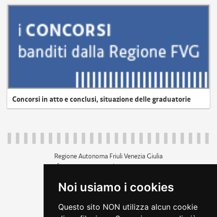
Concorsi in atto e conclusi, situazione delle graduatorie
Regione Autonoma Friuli Venezia Giulia
c.f. 80014930327; p.iva 00526040324
piazza Unità d'Italia 1 Trieste
Noi usiamo i cookies
+39 040 3771111
regione.friuliveneziagiulia@certregione.fvg.it
Questo sito NON utilizza alcun cookie
amministrazione trasparente