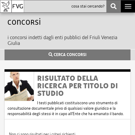
Togg
navi
Concorsi
i concorsi indetti dagli enti pubblici del Friuli Venezia
Giulia
CERCA CONCORSI
RISULTATO DELLA
RICERCA PER TITOLO DI
STUDIO
I testi pubblicati costituiscono uno strumento di
consultazione documentale privo di qualsiasi valore giuridico e la
responsabilità degli stessi è in capo all'Ente che ha emanato il bando.
Non ci sono risultati per i criteri richiesti.